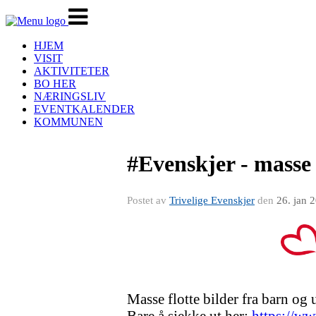
Veksle
navigasjon
HJEM
VISIT
AKTIVITETER
BO HER
NÆRINGSLIV
EVENTKALENDER
KOMMUNEN
#Evenskjer - masse 
Postet av
Trivelige Evenskjer
den
26. jan 
Masse flotte bilder fra barn og
Bare å sjekke ut her:
https://ww