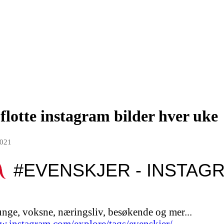
flotte instagram bilder hver uke
2021
#EVENSKJER - INSTAG
 unge, voksne, næringsliv, besøkende og mer...
w.instagram.com/explore/tags/evenskjer/