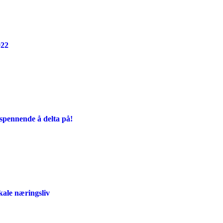
022
spennende å delta på!
okale næringsliv