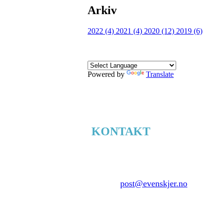
Arkiv
2022 (4)
2021 (4)
2020 (12)
2019 (6)
Powered by
Translate
KONTAKT
Evenskjer.no
Skånlandsveien 77
9440 Evenskjer
E-mail:
post@evenskjer.no
Ide, tekst og design:
DM - Dag-Jøran Olsen