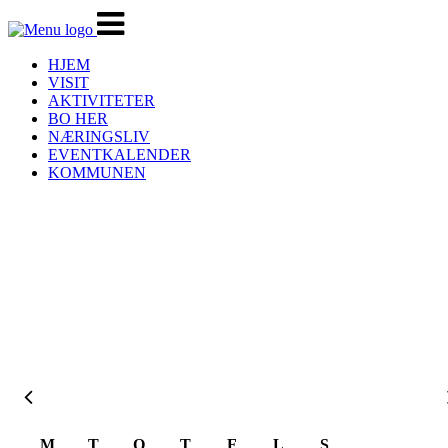
Veksle
navigasjon
HJEM
VISIT
AKTIVITETER
BO HER
NÆRINGSLIV
EVENTKALENDER
KOMMUNEN
August 2026
M
T
O
T
F
L
S