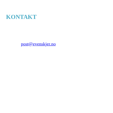
KONTAKT
Evenskjer.no
Skånlandsveien 77
9440 Evenskjer
E-mail:
post@evenskjer.no
Ide, tekst og design:
DM - Dag-Jøran Olsen
Mobil: +47 936 55 574