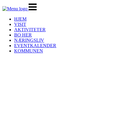
Veksle
navigasjon
HJEM
VISIT
AKTIVITETER
BO HER
NÆRINGSLIV
EVENTKALENDER
KOMMUNEN
"liv og røre, og veldig
trivelig"