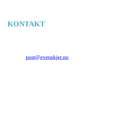
KONTAKT
Evenskjer.no
Skånlandsveien 77
9440 Evenskjer
E-mail:
post@evenskjer.no
Ide, tekst og design:
DM - Dag-Jøran Olsen
Mobil: +47 936 55 574