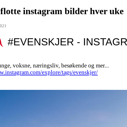
flotte instagram bilder hver uke
2021
#EVENSKJER - INSTAG
 unge, voksne, næringsliv, besøkende og mer...
w.instagram.com/explore/tags/evenskjer/