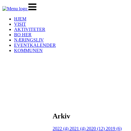
Veksle
navigasjon
HJEM
VISIT
AKTIVITETER
BO HER
NÆRINGSLIV
EVENTKALENDER
KOMMUNEN
Arkiv
2022 (4)
2021 (4)
2020 (12)
2019 (6)