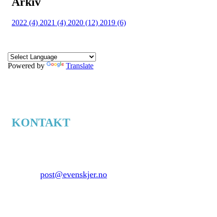
Arkiv
2022 (4)
2021 (4)
2020 (12)
2019 (6)
Powered by
Translate
KONTAKT
Evenskjer.no
Skånlandsveien 77
9440 Evenskjer
E-mail:
post@evenskjer.no
Ide, tekst og design:
DM - Dag-Jøran Olsen
Mobil: +47 936 55 574