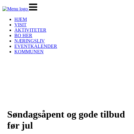
Veksle
navigasjon
HJEM
VISIT
AKTIVITETER
BO HER
NÆRINGSLIV
EVENTKALENDER
KOMMUNEN
Søndagsåpent og gode tilbud
før jul